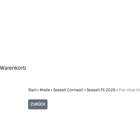
Skip
to
main
content
Search
Hit enter to search or ESC to close
Close
Warenkorb
Cart
Start
Mode
Seasalt Cornwall
Seasalt FS 2026
Pier View D
ZURÜCK