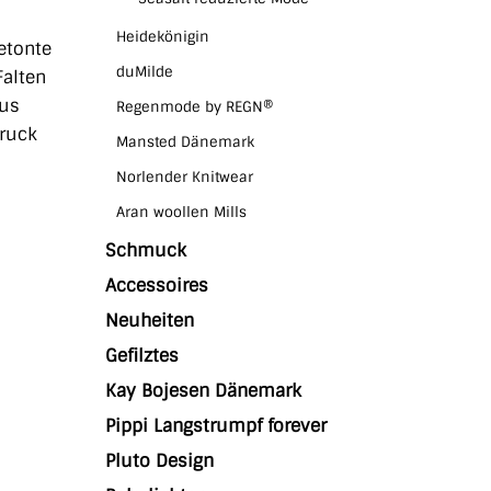
Heidekönigin
betonte
duMilde
Falten
Aus
Regenmode by REGN®
ruck
Mansted Dänemark
Norlender Knitwear
Aran woollen Mills
Schmuck
Accessoires
Neuheiten
Gefilztes
Kay Bojesen Dänemark
Pippi Langstrumpf forever
Pluto Design