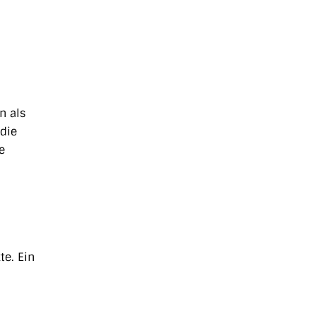
n als
 die
e
te. Ein