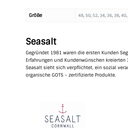
Größe
48
,
50
,
52
,
34
,
36
,
38
,
40
Seasalt
Gegründet 1981 waren die ersten Kunden Segl
Erfahrungen und Kundenwünschen kreierten 3
Seasalt sieht sich verpflichtet, ein sozial v
organische GOTS - zertifizierte Produkte.