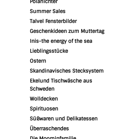
Polarlichter
Summer Sales
Talvel Fensterbilder
Geschenkideen zum Muttertag
Inis-the energy of the sea
Lieblingsstücke
Ostern
Skandinavisches Stecksystem
Ekelund Tischwäsche aus
Schweden
Wolldecken
Spirituosen
Süßwaren und Delikatessen
Überraschendes
Die Moominfamilie