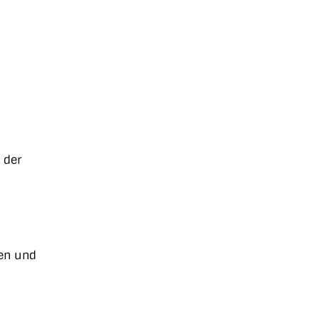
.
 der
ten und