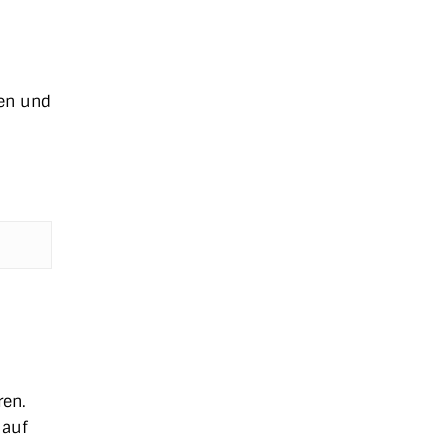
ten und
ren.
 auf