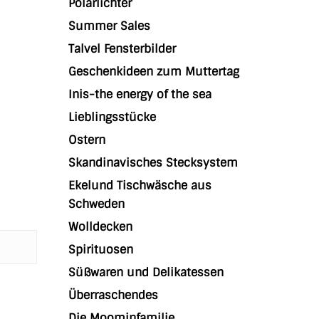
Polarlichter
Summer Sales
Talvel Fensterbilder
Geschenkideen zum Muttertag
Inis-the energy of the sea
Lieblingsstücke
Ostern
Skandinavisches Stecksystem
Ekelund Tischwäsche aus
Schweden
Wolldecken
Spirituosen
Süßwaren und Delikatessen
Überraschendes
Die Moominfamilie