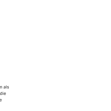
n als
 die
e