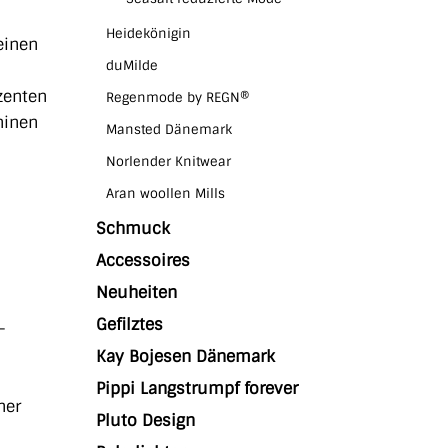
Heidekönigin
einen
duMilde
zenten
Regenmode by REGN®
ninen
Mansted Dänemark
Norlender Knitwear
Aran woollen Mills
Schmuck
Accessoires
Neuheiten
s
Gefilztes
-
Kay Bojesen Dänemark
Pippi Langstrumpf forever
her
Pluto Design