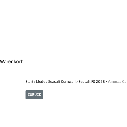
Skip
to
main
content
Search
Hit enter to search or ESC to close
Close
Warenkorb
Cart
Start
Mode
Seasalt Cornwall
Seasalt FS 2026
Vanessa Ca
ZURÜCK