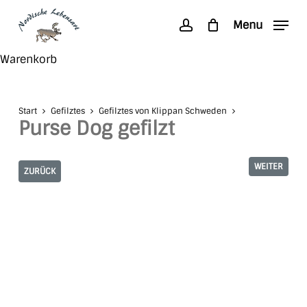
Skip
Menu
to
account
main
Search
Close
Warenkorb
content
Cart
Start
Gefilztes
Gefilztes von Klippan Schweden
Purse Dog gefilzt
WEITER
ZURÜCK